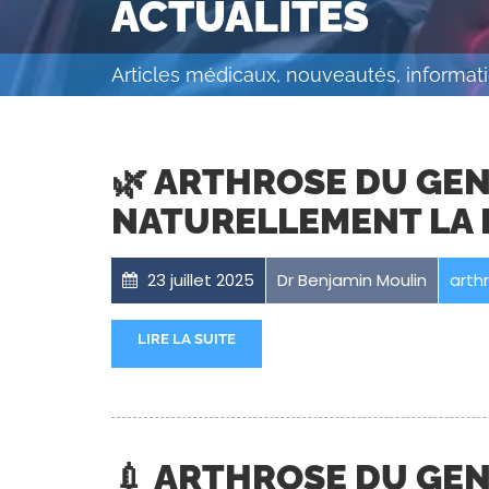
ACTUALITÉS
Articles médicaux, nouveautés, informati
🌿 ARTHROSE DU GE
NATURELLEMENT LA
23 juillet 2025
Dr Benjamin Moulin
arth
LIRE LA SUITE
💉 ARTHROSE DU GEN