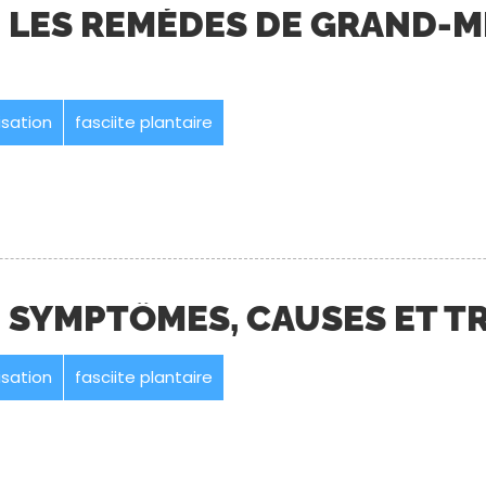
 : LES REMÈDES DE GRAND-
sation
fasciite plantaire
 : SYMPTÔMES, CAUSES ET 
sation
fasciite plantaire