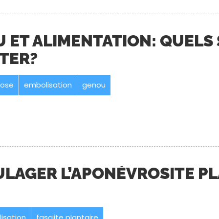
 ET ALIMENTATION: QUELS 
ITER?
rose
embolisation
genou
LAGER L’APONÉVROSITE PLA
isation
fasciite plantaire