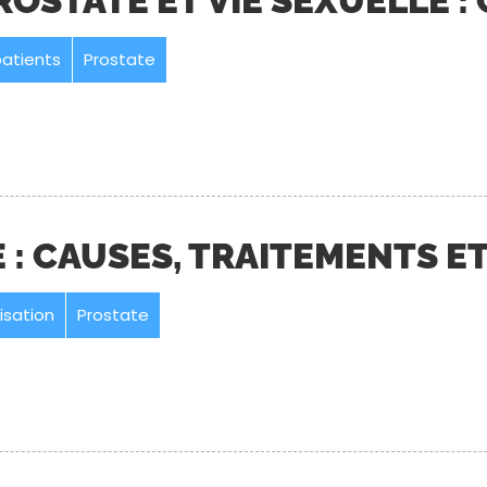
PROSTATE ET VIE SEXUELLE :
patients
Prostate
 : CAUSES, TRAITEMENTS E
isation
Prostate