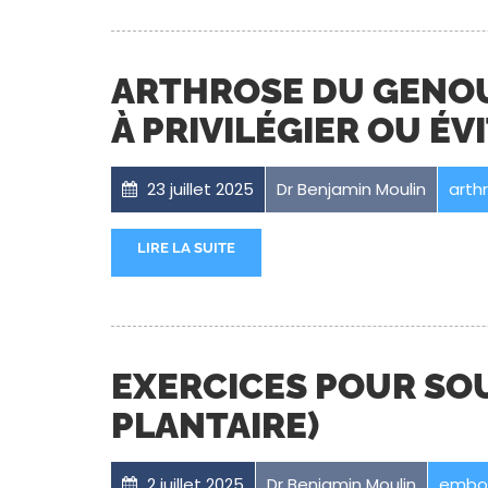
ARTHROSE DU GENOU
À PRIVILÉGIER OU ÉV
23 juillet 2025
Dr Benjamin Moulin
arth
LIRE LA SUITE
EXERCICES POUR SOU
PLANTAIRE)
2 juillet 2025
Dr Benjamin Moulin
embol