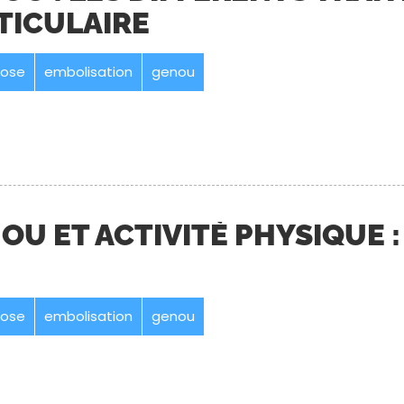
TICULAIRE
rose
embolisation
genou
OU ET ACTIVITÉ PHYSIQUE 
rose
embolisation
genou